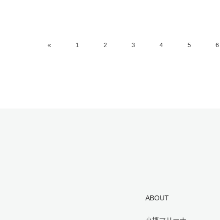
«
1
2
3
4
5
6
ABOUT